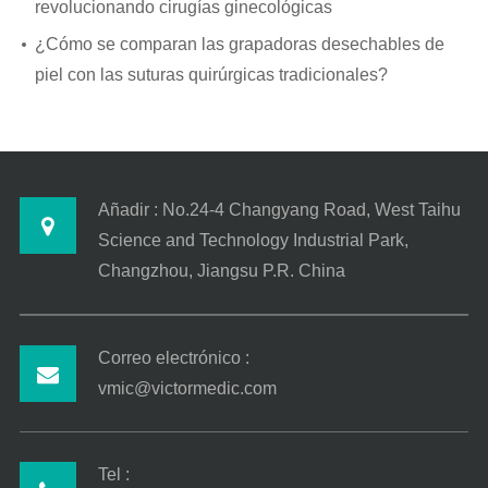
revolucionando cirugías ginecológicas
¿Cómo se comparan las grapadoras desechables de
piel con las suturas quirúrgicas tradicionales?
Añadir : No.24-4 Changyang Road, West Taihu
Science and Technology Industrial Park,
Changzhou, Jiangsu P.R. China
Correo electrónico :
vmic@victormedic.com
Tel :